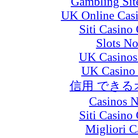
Gambling Sit
UK Online Cas
Siti Casino
Slots N
UK Casinos
UK Casino
信用 でき
Casinos 
Siti Casino
Migliori 