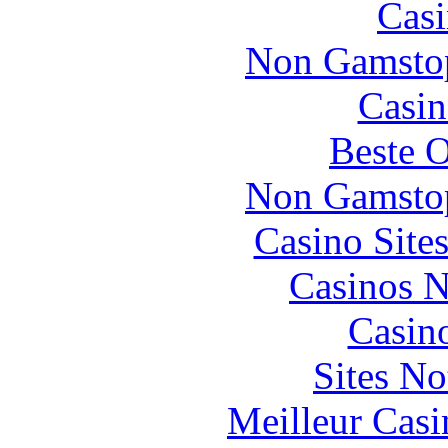
Casi
Non Gamstop
Casin
Beste O
Non Gamstop
Casino Site
Casinos 
Casin
Sites N
Meilleur Casi