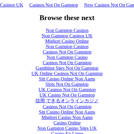
Casinos UK
Casinos Not On Gamstop
New Casinos Not On Ga
Browse these next
Non Gamstop Casinos
Non Gamstop Casinos UK
Migliori Casino Online
Non Gamstop Casinos
Casinos Not On Gamstop
Non Gamstop Casino
Casinos Not On Gamstop
Gambling Sites Not On Gamstop
UK Online Casinos Not On Gamstop
Siti Casino Online Non Aams
Slots Not On Gamstop
UK Casinos Not On Gamstop
UK Casino Not On Gamstop
信用 できるオンラインカジノ
Casinos Not On Gamstop
Siti Casino Online Non Aams
Migliori Casino Non Aams
Casino Online
Non Gamstop Casino Sites UK
Casino En Ligne